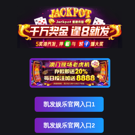
凯发娱乐官网入口1
凯发娱乐官网入口2