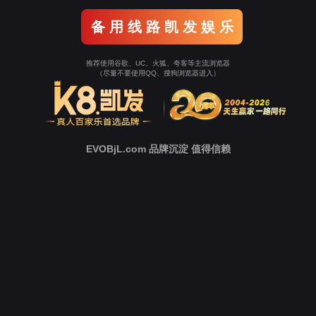
备 用 线 路 凯 发 娱 乐
推荐使用谷歌、UC、火狐、夸客等主流浏览器
（尽量不要使用QQ、搜狗浏览器进入）
EVOBjL.com 品牌沉淀 值得信赖