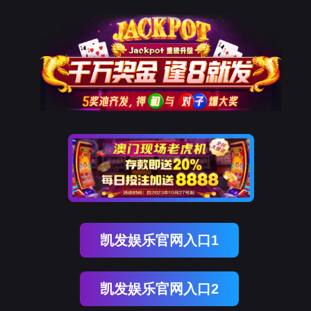
凯发娱乐官网入口1
凯发娱乐官网入口2